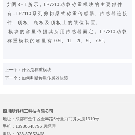
如图 3－1 所 示， LP7210 动 载 称 重 模 块 的 主 要 部 件
有：LP7110 系 列 剪 切 梁 式 称 重 传 感 器、 传 感 器 连 接
件、 顶 板、 底 板 及 顶 板 上 的 限 位 装 置。
模 块 的 容 量 依 据 其 所 用 传 感 器 而 定， LP7210 动 载
称 重 模 块 的 容 量 有 0.5t、 1t、 2t、 5t、 7.5 t。
上一个：
什么是称重模块
下一个：
如何判断称重传感器故障
四川朗科精工科技有限公司
地址：成都市金牛区金丰路6号量力商务大厦1310号
手机：13980648796 唐经理
电话： 028-87653468