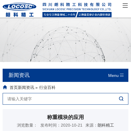
新闻资讯
Menu
首页
新闻资讯
»
行业百科
称重模块的应用
浏览数量：
发布时间：2020-10-21
来源：
朗科精工